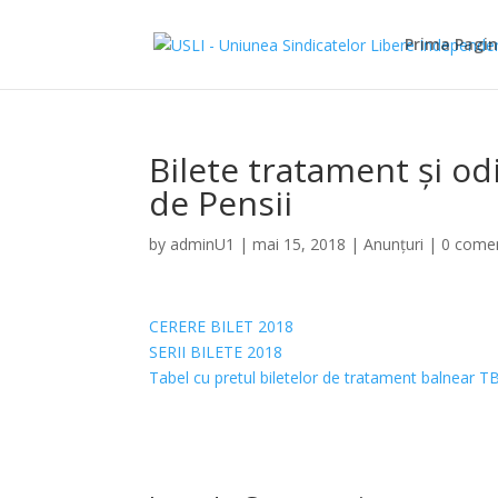
Prima Pagi
Bilete tratament și od
de Pensii
by
adminU1
|
mai 15, 2018
|
Anunțuri
|
0 comen
CERERE BILET 2018
SERII BILETE 2018
Tabel cu pretul biletelor de tratament balnear 