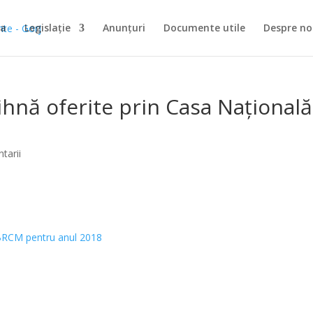
na
Legislație
Anunțuri
Documente utile
Despre no
ihnă oferite prin Casa Națională
tarii
TBRCM pentru anul 2018