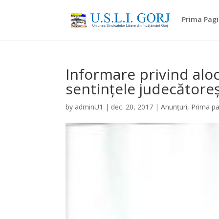
Prima Pag
Informare privind alo
sentințele judecătoreş
by
adminU1
|
dec. 20, 2017
|
Anunțuri
,
Prima p