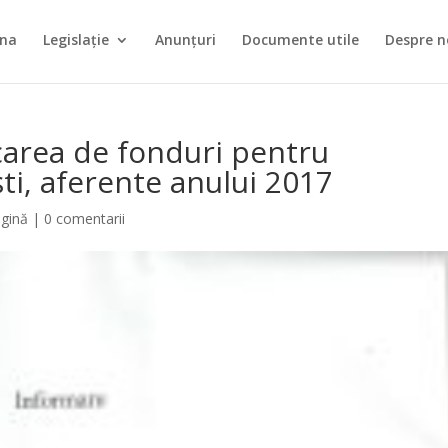
ina
Legislație
Anunțuri
Documente utile
Despre n
carea de fonduri pentru
ti, aferente anului 2017
agină
|
0 comentarii