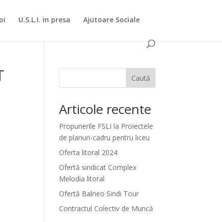
oi
U.S.L.I. in presa
Ajutoare Sociale
T
Caută
Articole recente
Propunerile FSLI la Proiectele
de planuri-cadru pentru liceu
Oferta litoral 2024
Ofertă sindicat Complex
Melodia litoral
Ofertă Balneo Sindi Tour
Contractul Colectiv de Muncă