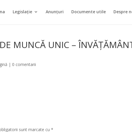
ina
Legislație
Anunțuri
Documente utile
Despre n
 DE MUNCĂ UNIC – ÎNVĂȚĂMÂN
gină
|
0 comentarii
obligatorii sunt marcate cu
*